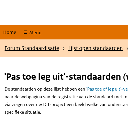
Skip
links
Home
Menu
Kruimelpad
Forum Standaardisatie
Lijst open standaarden
'Pas toe leg uit'-standaarden (
De standaarden op deze lijst hebben een
'Pas toe of leg uit'-v
Content
naar de webpagina van de registratie van de standaard met m
via vragen over uw ICT-project een beeld welke van onderstaa
specifieke situatie.