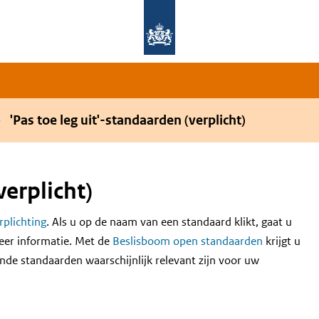
Overslaan en naar de hoofdnavigatie gaan
Overslaan en naar de inhoud gaan
'Pas toe leg uit'-standaarden (verplicht)
verplicht)
erplichting
. Als u op de naam van een standaard klikt, gaat u
eer informatie. Met de
Beslisboom open standaarden
krijgt u
nde standaarden waarschijnlijk relevant zijn voor uw