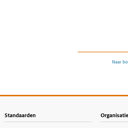
Naar bo
Standaarden
Organisati
Voet