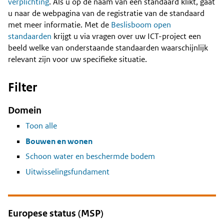
Content
verplichting
. Als u op de naam van een standaard klikt, gaat
u naar de webpagina van de registratie van de standaard
met meer informatie. Met de
Beslisboom open
standaarden
krijgt u via vragen over uw ICT-project een
beeld welke van onderstaande standaarden waarschijnlijk
relevant zijn voor uw specifieke situatie.
Filter
Domein
Toon alle
Bouwen en wonen
Schoon water en beschermde bodem
Uitwisselingsfundament
Europese status (MSP)