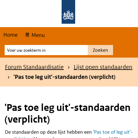
Skip
Overslaan en naar de hoofdnavigatie gaan
Overslaan en naar de inhoud gaan
links
Home
Menu
Voer
Zoeken
uw
zoekterm
Kruimelpad
Forum Standaardisatie
Lijst open standaarden
in
'Pas toe leg uit'-standaarden (verplicht)
'Pas toe leg uit'-standaarden
(verplicht)
De standaarden op deze lijst hebben een
'Pas toe of leg uit'-