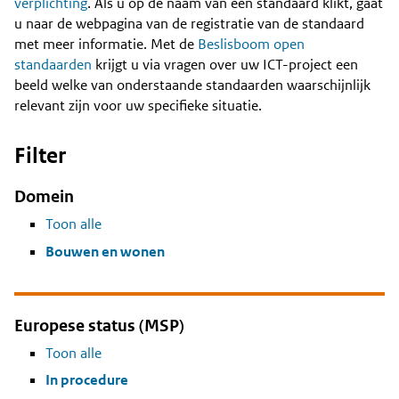
Content
verplichting
. Als u op de naam van een standaard klikt, gaat
u naar de webpagina van de registratie van de standaard
met meer informatie. Met de
Beslisboom open
standaarden
krijgt u via vragen over uw ICT-project een
beeld welke van onderstaande standaarden waarschijnlijk
relevant zijn voor uw specifieke situatie.
Filter
Domein
Toon alle
Bouwen en wonen
Europese status (MSP)
Toon alle
In procedure