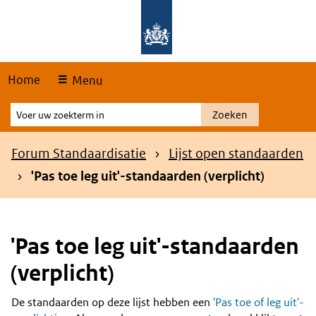
Skip
Overslaan en naar de hoofdnavigatie gaan
Overslaan en naar de inhoud gaan
links
Home
Menu
Voer
Zoeken
uw
zoekterm
Kruimelpad
Forum Standaardisatie
Lijst open standaarden
in
'Pas toe leg uit'-standaarden (verplicht)
'Pas toe leg uit'-standaarden
(verplicht)
De standaarden op deze lijst hebben een
'Pas toe of leg uit'-