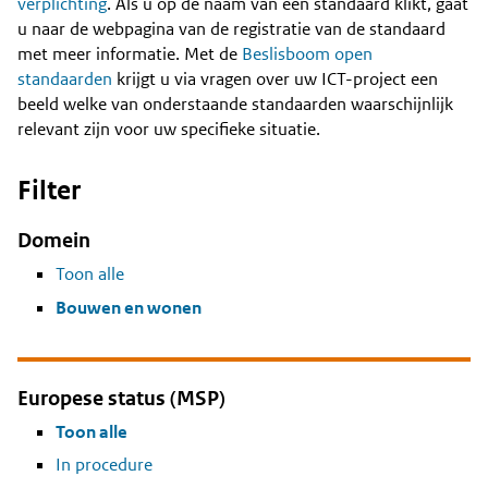
Content
verplichting
. Als u op de naam van een standaard klikt, gaat
u naar de webpagina van de registratie van de standaard
met meer informatie. Met de
Beslisboom open
standaarden
krijgt u via vragen over uw ICT-project een
beeld welke van onderstaande standaarden waarschijnlijk
relevant zijn voor uw specifieke situatie.
Filter
Domein
Toon alle
Bouwen en wonen
Europese status (MSP)
Toon alle
In procedure