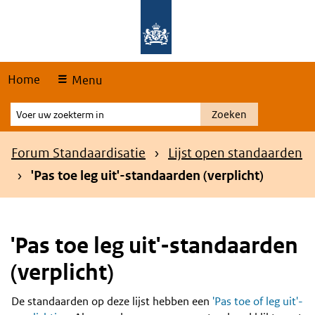
Skip
Overslaan en naar de hoofdnavigatie gaan
Overslaan en naar de inhoud gaan
links
Home
Menu
Voer
Zoeken
uw
zoekterm
Kruimelpad
Forum Standaardisatie
Lijst open standaarden
in
'Pas toe leg uit'-standaarden (verplicht)
'Pas toe leg uit'-standaarden
(verplicht)
De standaarden op deze lijst hebben een
'Pas toe of leg uit'-