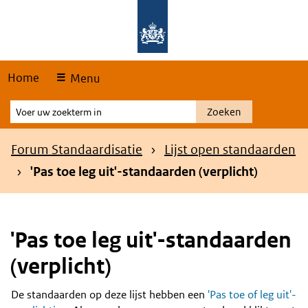
Skip
Overslaan en naar de hoofdnavigatie gaan
Overslaan en naar de inhoud gaan
links
Home
Menu
Voer
Zoeken
uw
zoekterm
Kruimelpad
Forum Standaardisatie
Lijst open standaarden
in
'Pas toe leg uit'-standaarden (verplicht)
'Pas toe leg uit'-standaarden
(verplicht)
De standaarden op deze lijst hebben een
'Pas toe of leg uit'-