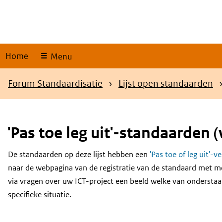
Skip
links
Home
Menu
Kruimelpad
Forum Standaardisatie
Lijst open standaarden
'Pas toe leg uit'-standaarden (
De standaarden op deze lijst hebben een
'Pas toe of leg uit'-v
Content
naar de webpagina van de registratie van de standaard met m
via vragen over uw ICT-project een beeld welke van onderstaa
specifieke situatie.