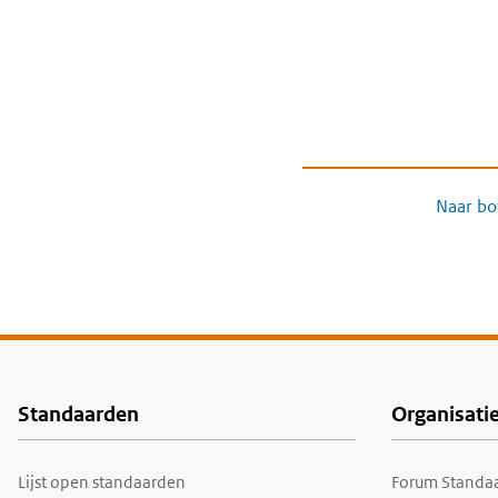
Naar bo
Standaarden
Organisati
Voet
Lijst open standaarden
Forum Standaa