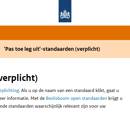
Overslaan en naar de hoofdnavigatie gaan
Overslaan en naar de inhoud gaan
'Pas toe leg uit'-standaarden (verplicht)
verplicht)
erplichting
. Als u op de naam van een standaard klikt, gaat u
eer informatie. Met de
Beslisboom open standaarden
krijgt u
nde standaarden waarschijnlijk relevant zijn voor uw