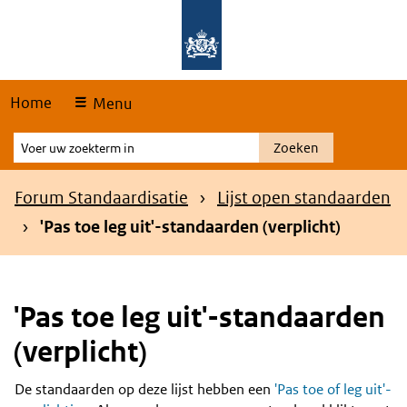
Skip
Overslaan en naar de hoofdnavigatie gaan
Overslaan en naar de inhoud gaan
links
Home
Menu
Voer
Zoeken
uw
zoekterm
Kruimelpad
Forum Standaardisatie
Lijst open standaarden
in
'Pas toe leg uit'-standaarden (verplicht)
'Pas toe leg uit'-standaarden
(verplicht)
De standaarden op deze lijst hebben een
'Pas toe of leg uit'-