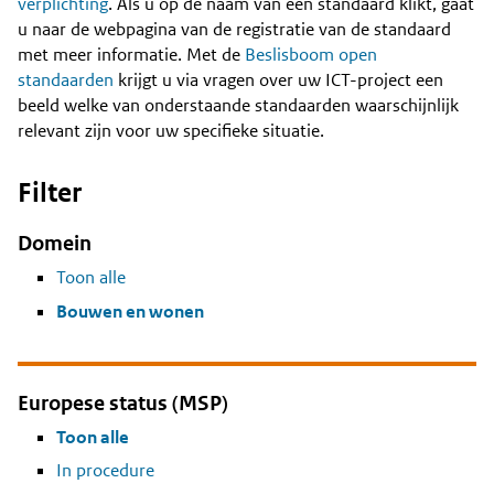
Content
verplichting
. Als u op de naam van een standaard klikt, gaat
u naar de webpagina van de registratie van de standaard
met meer informatie. Met de
Beslisboom open
standaarden
krijgt u via vragen over uw ICT-project een
beeld welke van onderstaande standaarden waarschijnlijk
relevant zijn voor uw specifieke situatie.
Filter
Domein
Toon alle
Bouwen en wonen
Europese status (MSP)
Toon alle
In procedure