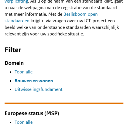
Content
verplichting
. Als u op de naam van een standaard klikt, gaat
u naar de webpagina van de registratie van de standaard
met meer informatie. Met de
Beslisboom open
standaarden
krijgt u via vragen over uw ICT-project een
beeld welke van onderstaande standaarden waarschijnlijk
relevant zijn voor uw specifieke situatie.
Filter
Domein
Toon alle
Bouwen en wonen
Uitwisselingsfundament
Europese status (MSP)
Toon alle