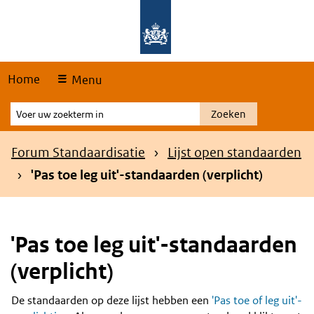
Skip
Overslaan en naar de hoofdnavigatie gaan
Overslaan en naar de inhoud gaan
links
Home
Menu
Voer
Zoeken
uw
zoekterm
Kruimelpad
Forum Standaardisatie
Lijst open standaarden
in
'Pas toe leg uit'-standaarden (verplicht)
'Pas toe leg uit'-standaarden
(verplicht)
De standaarden op deze lijst hebben een
'Pas toe of leg uit'-