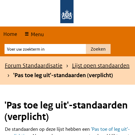
Skip
Overslaan en naar de hoofdnavigatie gaan
Overslaan en naar de inhoud gaan
links
Home
Menu
Voer
Zoeken
uw
zoekterm
Kruimelpad
Forum Standaardisatie
Lijst open standaarden
in
'Pas toe leg uit'-standaarden (verplicht)
'Pas toe leg uit'-standaarden
(verplicht)
De standaarden op deze lijst hebben een
'Pas toe of leg uit'-