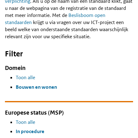
Content
verplichting
. Als u op de naam van een standaard klikt, gaat
u naar de webpagina van de registratie van de standaard
met meer informatie. Met de
Beslisboom open
standaarden
krijgt u via vragen over uw ICT-project een
beeld welke van onderstaande standaarden waarschijnlijk
relevant zijn voor uw specifieke situatie.
Filter
Domein
Toon alle
Bouwen en wonen
Europese status (MSP)
Toon alle
In procedure