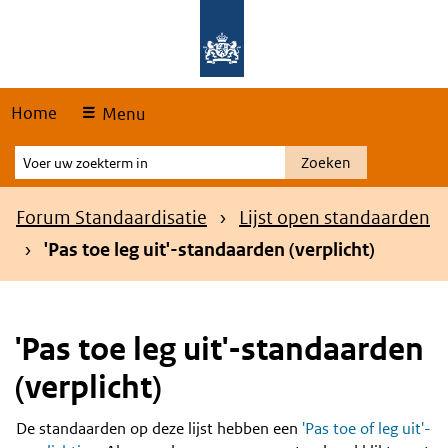
Skip
Overslaan en naar de hoofdnavigatie gaan
Overslaan en naar de inhoud gaan
links
Home
Menu
Voer
Zoeken
uw
zoekterm
Kruimelpad
Forum Standaardisatie
Lijst open standaarden
in
'Pas toe leg uit'-standaarden (verplicht)
'Pas toe leg uit'-standaarden
(verplicht)
De standaarden op deze lijst hebben een
'Pas toe of leg uit'-