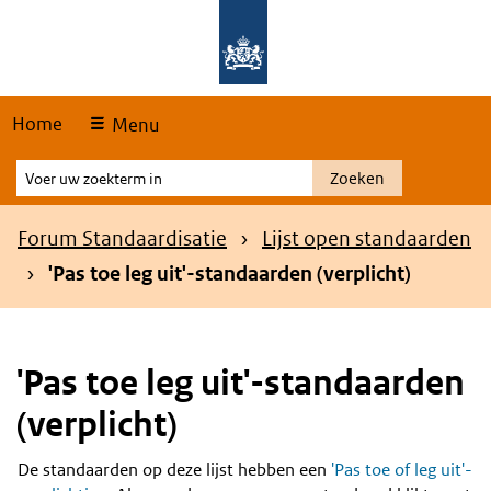
Skip
Overslaan en naar de hoofdnavigatie gaan
Overslaan en naar de inhoud gaan
links
Home
Menu
Voer
Zoeken
uw
zoekterm
Kruimelpad
Forum Standaardisatie
Lijst open standaarden
in
'Pas toe leg uit'-standaarden (verplicht)
'Pas toe leg uit'-standaarden
(verplicht)
De standaarden op deze lijst hebben een
'Pas toe of leg uit'-