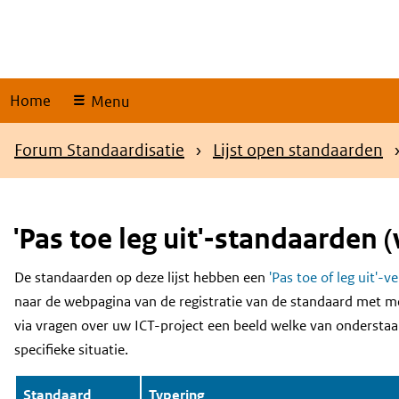
Skip
links
Home
Menu
Kruimelpad
Forum Standaardisatie
Lijst open standaarden
'Pas toe leg uit'-standaarden (
De standaarden op deze lijst hebben een
'Pas toe of leg uit'-v
Content
naar de webpagina van de registratie van de standaard met m
via vragen over uw ICT-project een beeld welke van onderstaa
specifieke situatie.
Standaard
Typering