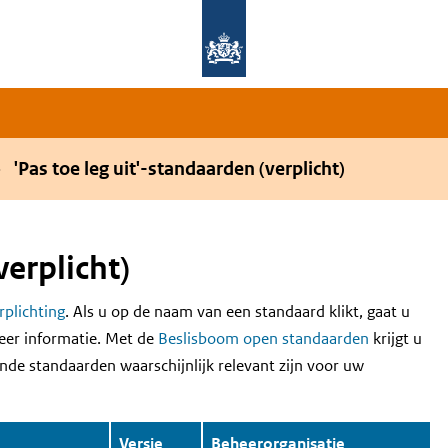
Overslaan en naar de hoofdnavigatie gaan
Overslaan en naar de inhoud gaan
'Pas toe leg uit'-standaarden (verplicht)
verplicht)
erplichting
. Als u op de naam van een standaard klikt, gaat u
eer informatie. Met de
Beslisboom open standaarden
krijgt u
nde standaarden waarschijnlijk relevant zijn voor uw
Versie
Beheerorganisatie