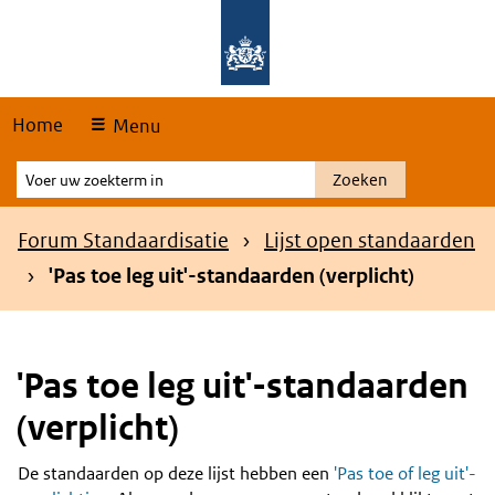
Skip
Overslaan en naar de hoofdnavigatie gaan
Overslaan en naar de inhoud gaan
links
Home
Menu
Voer
Zoeken
uw
zoekterm
Kruimelpad
Forum Standaardisatie
Lijst open standaarden
in
'Pas toe leg uit'-standaarden (verplicht)
'Pas toe leg uit'-standaarden
(verplicht)
De standaarden op deze lijst hebben een
'Pas toe of leg uit'-