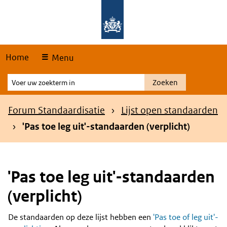
Skip
Overslaan en naar de hoofdnavigatie gaan
Overslaan en naar de inhoud gaan
links
Home
Menu
Voer
Zoeken
uw
zoekterm
Kruimelpad
Forum Standaardisatie
Lijst open standaarden
in
'Pas toe leg uit'-standaarden (verplicht)
'Pas toe leg uit'-standaarden
(verplicht)
De standaarden op deze lijst hebben een
'Pas toe of leg uit'-