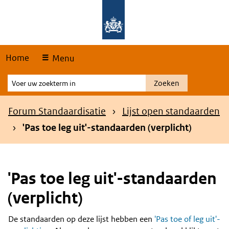
Skip
Overslaan en naar de hoofdnavigatie gaan
Overslaan en naar de inhoud gaan
links
Home
Menu
Voer
Zoeken
uw
zoekterm
Kruimelpad
Forum Standaardisatie
Lijst open standaarden
in
'Pas toe leg uit'-standaarden (verplicht)
'Pas toe leg uit'-standaarden
(verplicht)
De standaarden op deze lijst hebben een
'Pas toe of leg uit'-