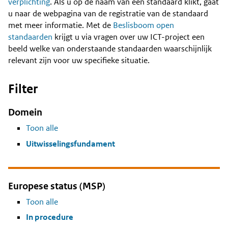
Content
verplichting
. Als u op de naam van een standaard klikt, gaat
u naar de webpagina van de registratie van de standaard
met meer informatie. Met de
Beslisboom open
standaarden
krijgt u via vragen over uw ICT-project een
beeld welke van onderstaande standaarden waarschijnlijk
relevant zijn voor uw specifieke situatie.
Filter
Domein
Toon alle
Uitwisselingsfundament
Europese status (MSP)
Toon alle
In procedure