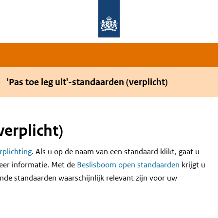
Overslaan en naar de hoofdnavigatie gaan
Overslaan en naar de inhoud gaan
'Pas toe leg uit'-standaarden (verplicht)
verplicht)
erplichting
. Als u op de naam van een standaard klikt, gaat u
eer informatie. Met de
Beslisboom open standaarden
krijgt u
nde standaarden waarschijnlijk relevant zijn voor uw