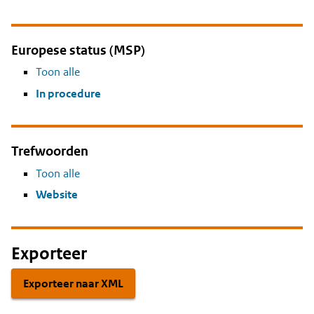
Europese status (MSP)
Toon alle
In procedure
Trefwoorden
Toon alle
Website
Exporteer
Exporteer naar XML