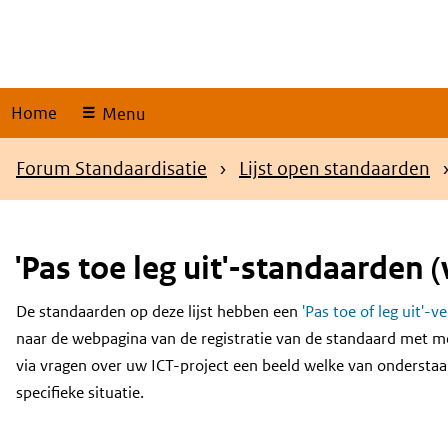
Skip
links
Home
Menu
Kruimelpad
Forum Standaardisatie
Lijst open standaarden
'Pas toe leg uit'-standaarden (
De standaarden op deze lijst hebben een
'Pas toe of leg uit'-v
Content
naar de webpagina van de registratie van de standaard met m
via vragen over uw ICT-project een beeld welke van onderstaa
specifieke situatie.