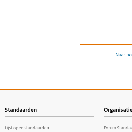
Naar bo
Standaarden
Organisati
Voet
Lijst open standaarden
Forum Standaa