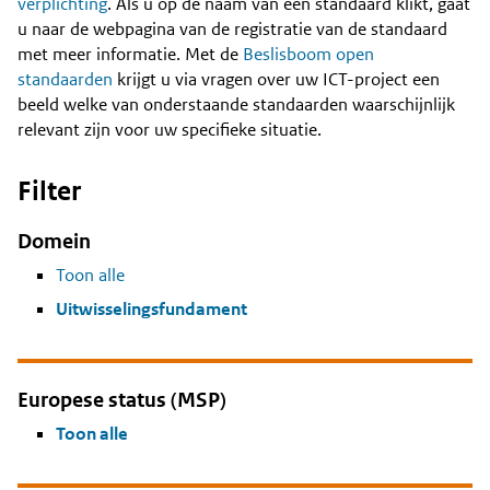
Content
verplichting
. Als u op de naam van een standaard klikt, gaat
u naar de webpagina van de registratie van de standaard
met meer informatie. Met de
Beslisboom open
standaarden
krijgt u via vragen over uw ICT-project een
beeld welke van onderstaande standaarden waarschijnlijk
relevant zijn voor uw specifieke situatie.
Filter
Domein
Toon alle
Uitwisselingsfundament
Europese status (MSP)
Toon alle