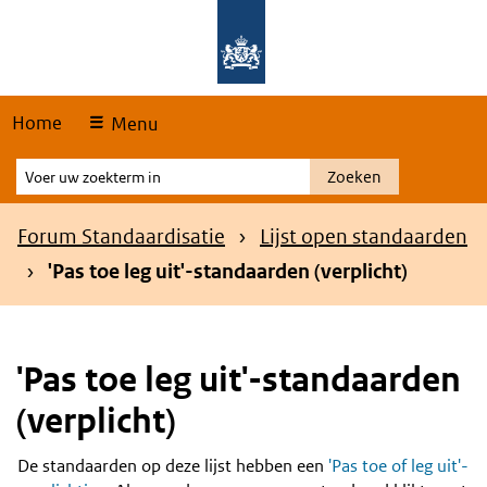
Skip
Overslaan en naar de hoofdnavigatie gaan
Overslaan en naar de inhoud gaan
links
Home
Menu
Voer
Zoeken
uw
zoekterm
Kruimelpad
Forum Standaardisatie
Lijst open standaarden
in
'Pas toe leg uit'-standaarden (verplicht)
'Pas toe leg uit'-standaarden
(verplicht)
De standaarden op deze lijst hebben een
'Pas toe of leg uit'-