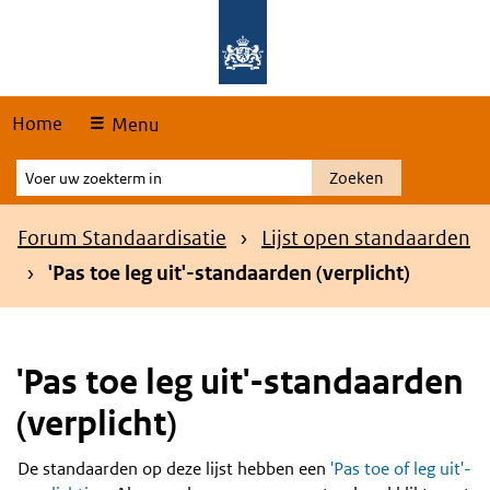
Skip
Overslaan en naar de hoofdnavigatie gaan
Overslaan en naar de inhoud gaan
links
Home
Menu
Voer
Zoeken
uw
zoekterm
Kruimelpad
Forum Standaardisatie
Lijst open standaarden
in
'Pas toe leg uit'-standaarden (verplicht)
'Pas toe leg uit'-standaarden
(verplicht)
De standaarden op deze lijst hebben een
'Pas toe of leg uit'-