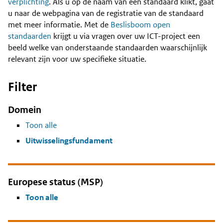
Content
verplichting
. Als u op de naam van een standaard klikt, gaat
u naar de webpagina van de registratie van de standaard
met meer informatie. Met de
Beslisboom open
standaarden
krijgt u via vragen over uw ICT-project een
beeld welke van onderstaande standaarden waarschijnlijk
relevant zijn voor uw specifieke situatie.
Filter
Domein
Toon alle
Uitwisselingsfundament
Europese status (MSP)
Toon alle