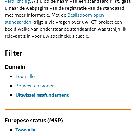
Content
verplichting
. Als u op de naam van een standaard klikt, gaat
u naar de webpagina van de registratie van de standaard
met meer informatie. Met de
Beslisboom open
standaarden
krijgt u via vragen over uw ICT-project een
beeld welke van onderstaande standaarden waarschijnlijk
relevant zijn voor uw specifieke situatie.
Filter
Domein
Toon alle
Bouwen en wonen
Uitwisselingsfundament
Europese status (MSP)
Toon alle