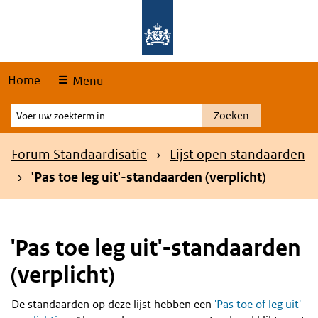
Skip
Overslaan en naar de hoofdnavigatie gaan
Overslaan en naar de inhoud gaan
links
Home
Menu
Voer
Zoeken
uw
zoekterm
Kruimelpad
Forum Standaardisatie
Lijst open standaarden
in
'Pas toe leg uit'-standaarden (verplicht)
'Pas toe leg uit'-standaarden
(verplicht)
De standaarden op deze lijst hebben een
'Pas toe of leg uit'-