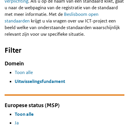
Content
verplichting
. Als u op de naam van een standaard klikt, gaat
u naar de webpagina van de registratie van de standaard
met meer informatie. Met de
Beslisboom open
standaarden
krijgt u via vragen over uw ICT-project een
beeld welke van onderstaande standaarden waarschijnlijk
relevant zijn voor uw specifieke situatie.
Filter
Domein
Toon alle
Uitwisselingsfundament
Europese status (MSP)
Toon alle
Ja