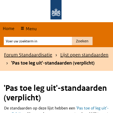
Skip
Overslaan en naar de hoofdnavigatie gaan
Overslaan en naar de inhoud gaan
links
Home
Menu
Voer
Zoeken
uw
zoekterm
Kruimelpad
Forum Standaardisatie
Lijst open standaarden
in
'Pas toe leg uit'-standaarden (verplicht)
'Pas toe leg uit'-standaarden
(verplicht)
De standaarden op deze lijst hebben een
'Pas toe of leg uit'-