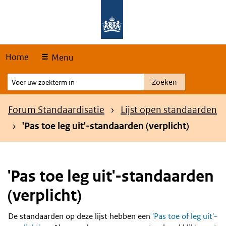
Skip
Overslaan en naar de hoofdnavigatie gaan
Overslaan en naar de inhoud gaan
links
Home
Menu
Voer
Zoeken
uw
zoekterm
Kruimelpad
Forum Standaardisatie
Lijst open standaarden
in
'Pas toe leg uit'-standaarden (verplicht)
'Pas toe leg uit'-standaarden
(verplicht)
De standaarden op deze lijst hebben een
'Pas toe of leg uit'-