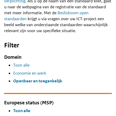
Content
verplichting
. Als u op de naam van een standaard klikt, gaat
u naar de webpagina van de registratie van de standaard
met meer informatie. Met de
Beslisboom open
standaarden
krijgt u via vragen over uw ICT-project een
beeld welke van onderstaande standaarden waarschijnlijk
relevant zijn voor uw specifieke situatie.
Filter
Domein
Toon alle
Economie en werk
Openbaar en toegankelijk
Europese status (MSP)
Toon alle