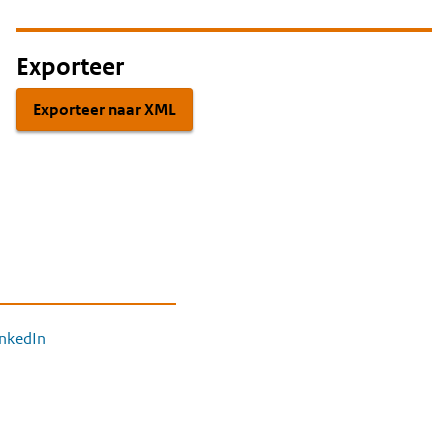
Exporteer
Exporteer naar XML
inkedIn