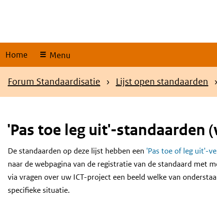
Skip
links
Home
Menu
Kruimelpad
Forum Standaardisatie
Lijst open standaarden
'Pas toe leg uit'-standaarden (
De standaarden op deze lijst hebben een
'Pas toe of leg uit'-v
Content
naar de webpagina van de registratie van de standaard met m
via vragen over uw ICT-project een beeld welke van onderstaa
specifieke situatie.