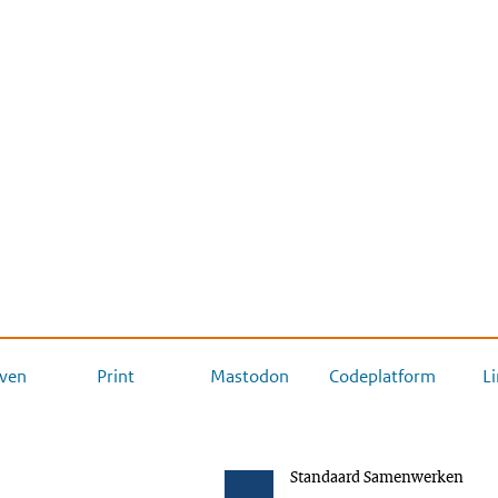
ven
Print
Mastodon
Codeplatform
L
Standaard Samenwerken