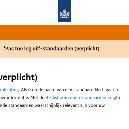
Overslaan en naar de hoofdnavigatie gaan
Overslaan en naar de inhoud gaan
'Pas toe leg uit'-standaarden (verplicht)
verplicht)
erplichting
. Als u op de naam van een standaard klikt, gaat u
eer informatie. Met de
Beslisboom open standaarden
krijgt u
nde standaarden waarschijnlijk relevant zijn voor uw