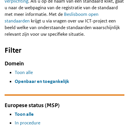
Content
verplichting
. Als u op de naam van een standaard klikt, gaat
u naar de webpagina van de registratie van de standaard
met meer informatie. Met de
Beslisboom open
standaarden
krijgt u via vragen over uw ICT-project een
beeld welke van onderstaande standaarden waarschijnlijk
relevant zijn voor uw specifieke situatie.
Filter
Domein
Toon alle
Openbaar en toegankelijk
Europese status (MSP)
Toon alle
In procedure