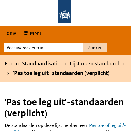
Skip
Overslaan en naar de hoofdnavigatie gaan
Overslaan en naar de inhoud gaan
links
Home
Menu
Voer
Zoeken
uw
zoekterm
Kruimelpad
Forum Standaardisatie
Lijst open standaarden
in
'Pas toe leg uit'-standaarden (verplicht)
'Pas toe leg uit'-standaarden
(verplicht)
De standaarden op deze lijst hebben een
'Pas toe of leg uit'-