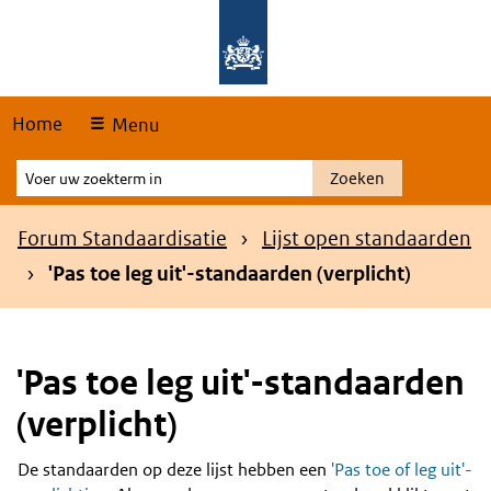
Skip
Overslaan en naar de hoofdnavigatie gaan
Overslaan en naar de inhoud gaan
links
Home
Menu
Voer
Zoeken
uw
zoekterm
Kruimelpad
Forum Standaardisatie
Lijst open standaarden
in
'Pas toe leg uit'-standaarden (verplicht)
'Pas toe leg uit'-standaarden
(verplicht)
De standaarden op deze lijst hebben een
'Pas toe of leg uit'-