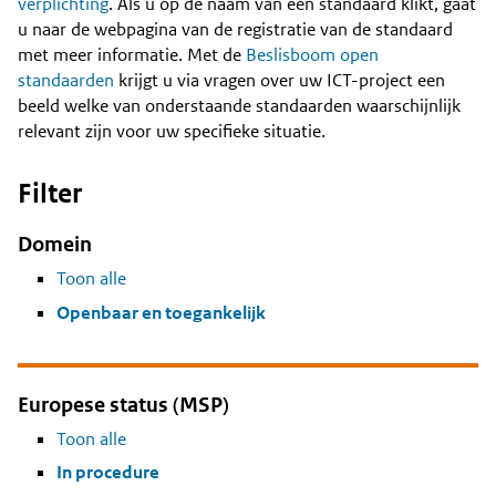
Content
verplichting
. Als u op de naam van een standaard klikt, gaat
u naar de webpagina van de registratie van de standaard
met meer informatie. Met de
Beslisboom open
standaarden
krijgt u via vragen over uw ICT-project een
beeld welke van onderstaande standaarden waarschijnlijk
relevant zijn voor uw specifieke situatie.
Filter
Domein
Toon alle
Openbaar en toegankelijk
Europese status (MSP)
Toon alle
In procedure