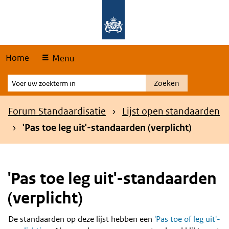
Skip
Overslaan en naar de hoofdnavigatie gaan
Overslaan en naar de inhoud gaan
links
Home
Menu
Voer
Zoeken
uw
zoekterm
Kruimelpad
Forum Standaardisatie
Lijst open standaarden
in
'Pas toe leg uit'-standaarden (verplicht)
'Pas toe leg uit'-standaarden
(verplicht)
De standaarden op deze lijst hebben een
'Pas toe of leg uit'-