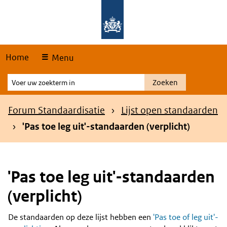
Skip
Overslaan en naar de hoofdnavigatie gaan
Overslaan en naar de inhoud gaan
links
Home
Menu
Voer
Zoeken
uw
zoekterm
Kruimelpad
Forum Standaardisatie
Lijst open standaarden
in
'Pas toe leg uit'-standaarden (verplicht)
'Pas toe leg uit'-standaarden
(verplicht)
De standaarden op deze lijst hebben een
'Pas toe of leg uit'-