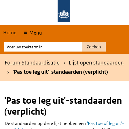
Skip
Overslaan en naar de hoofdnavigatie gaan
Overslaan en naar de inhoud gaan
links
Home
Menu
Voer
Zoeken
uw
zoekterm
Kruimelpad
Forum Standaardisatie
Lijst open standaarden
in
'Pas toe leg uit'-standaarden (verplicht)
'Pas toe leg uit'-standaarden
(verplicht)
De standaarden op deze lijst hebben een
'Pas toe of leg uit'-