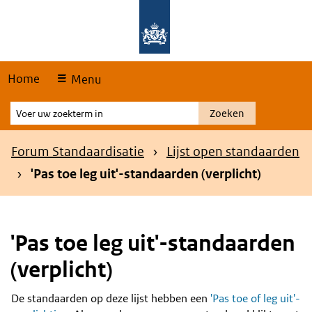
Skip
Overslaan en naar de hoofdnavigatie gaan
Overslaan en naar de inhoud gaan
links
Home
Menu
Voer
Zoeken
uw
zoekterm
Kruimelpad
Forum Standaardisatie
Lijst open standaarden
in
'Pas toe leg uit'-standaarden (verplicht)
'Pas toe leg uit'-standaarden
(verplicht)
De standaarden op deze lijst hebben een
'Pas toe of leg uit'-