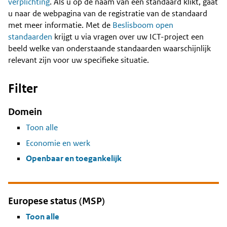
Content
verplichting
. Als u op de naam van een standaard klikt, gaat
u naar de webpagina van de registratie van de standaard
met meer informatie. Met de
Beslisboom open
standaarden
krijgt u via vragen over uw ICT-project een
beeld welke van onderstaande standaarden waarschijnlijk
relevant zijn voor uw specifieke situatie.
Filter
Domein
Toon alle
Economie en werk
Openbaar en toegankelijk
Europese status (MSP)
Toon alle