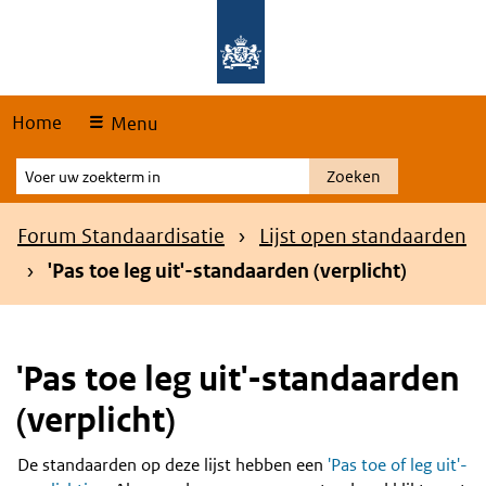
Skip
Overslaan en naar de hoofdnavigatie gaan
Overslaan en naar de inhoud gaan
links
Home
Menu
Voer
Zoeken
uw
zoekterm
Kruimelpad
Forum Standaardisatie
Lijst open standaarden
in
'Pas toe leg uit'-standaarden (verplicht)
'Pas toe leg uit'-standaarden
(verplicht)
De standaarden op deze lijst hebben een
'Pas toe of leg uit'-