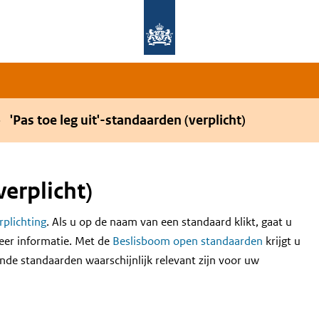
Overslaan en naar de hoofdnavigatie gaan
Overslaan en naar de inhoud gaan
'Pas toe leg uit'-standaarden (verplicht)
verplicht)
erplichting
. Als u op de naam van een standaard klikt, gaat u
eer informatie. Met de
Beslisboom open standaarden
krijgt u
nde standaarden waarschijnlijk relevant zijn voor uw