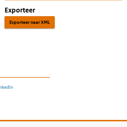
Exporteer
Exporteer naar XML
inkedIn