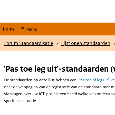
Skip
links
Home
Menu
Kruimelpad
Forum Standaardisatie
Lijst open standaarden
'Pas toe leg uit'-standaarden (
De standaarden op deze lijst hebben een
'Pas toe of leg uit'-v
Content
naar de webpagina van de registratie van de standaard met m
via vragen over uw ICT-project een beeld welke van onderstaa
specifieke situatie.