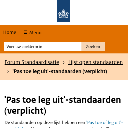
Skip
Overslaan en naar de hoofdnavigatie gaan
Overslaan en naar de inhoud gaan
links
Home
Menu
Voer
Zoeken
uw
zoekterm
Kruimelpad
Forum Standaardisatie
Lijst open standaarden
in
'Pas toe leg uit'-standaarden (verplicht)
'Pas toe leg uit'-standaarden
(verplicht)
De standaarden op deze lijst hebben een
'Pas toe of leg uit'-