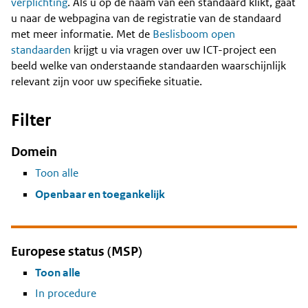
Content
verplichting
. Als u op de naam van een standaard klikt, gaat
u naar de webpagina van de registratie van de standaard
met meer informatie. Met de
Beslisboom open
standaarden
krijgt u via vragen over uw ICT-project een
beeld welke van onderstaande standaarden waarschijnlijk
relevant zijn voor uw specifieke situatie.
Filter
Domein
Toon alle
Openbaar en toegankelijk
Europese status (MSP)
Toon alle
In procedure