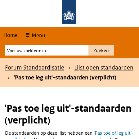
Skip
Overslaan en naar de hoofdnavigatie gaan
Overslaan en naar de inhoud gaan
links
Home
Menu
Voer
Zoeken
uw
zoekterm
Kruimelpad
Forum Standaardisatie
Lijst open standaarden
in
'Pas toe leg uit'-standaarden (verplicht)
'Pas toe leg uit'-standaarden
(verplicht)
De standaarden op deze lijst hebben een
'Pas toe of leg uit'-