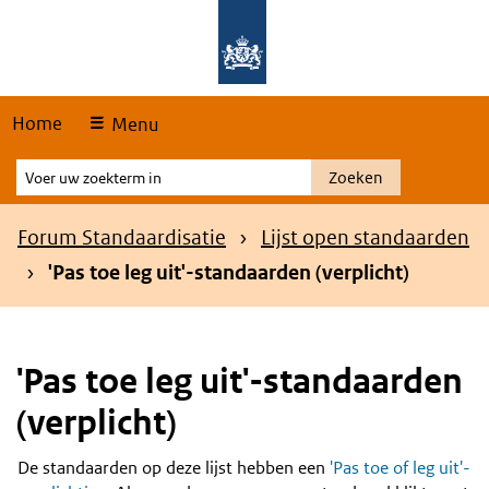
Skip
Overslaan en naar de hoofdnavigatie gaan
Overslaan en naar de inhoud gaan
links
Home
Menu
Voer
Zoeken
uw
zoekterm
Kruimelpad
Forum Standaardisatie
Lijst open standaarden
in
'Pas toe leg uit'-standaarden (verplicht)
'Pas toe leg uit'-standaarden
(verplicht)
De standaarden op deze lijst hebben een
'Pas toe of leg uit'-