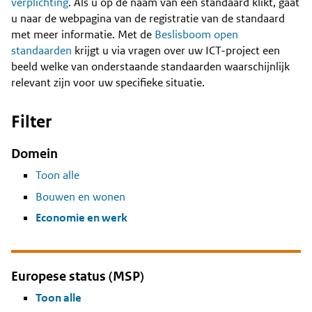
Content
verplichting
. Als u op de naam van een standaard klikt, gaat
u naar de webpagina van de registratie van de standaard
met meer informatie. Met de
Beslisboom open
standaarden
krijgt u via vragen over uw ICT-project een
beeld welke van onderstaande standaarden waarschijnlijk
relevant zijn voor uw specifieke situatie.
Filter
Domein
Toon alle
Bouwen en wonen
Economie en werk
Europese status (MSP)
Toon alle