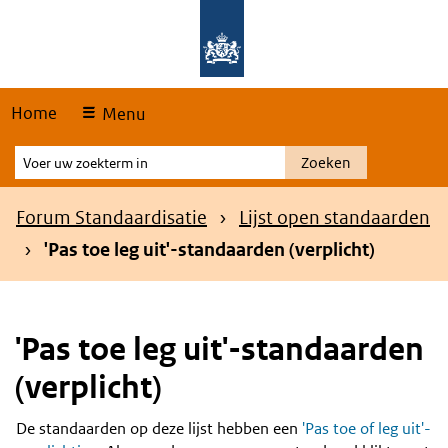
Skip
Overslaan en naar de hoofdnavigatie gaan
Overslaan en naar de inhoud gaan
links
Home
Menu
Voer
Zoeken
uw
zoekterm
Kruimelpad
Forum Standaardisatie
Lijst open standaarden
in
'Pas toe leg uit'-standaarden (verplicht)
'Pas toe leg uit'-standaarden
(verplicht)
De standaarden op deze lijst hebben een
'Pas toe of leg uit'-