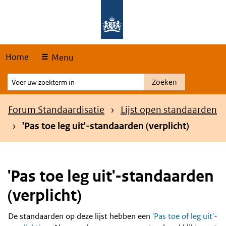
Skip
Overslaan en naar de hoofdnavigatie gaan
Overslaan en naar de inhoud gaan
links
Home
Menu
Voer
Zoeken
uw
zoekterm
Kruimelpad
Forum Standaardisatie
Lijst open standaarden
in
'Pas toe leg uit'-standaarden (verplicht)
'Pas toe leg uit'-standaarden
(verplicht)
De standaarden op deze lijst hebben een
'Pas toe of leg uit'-