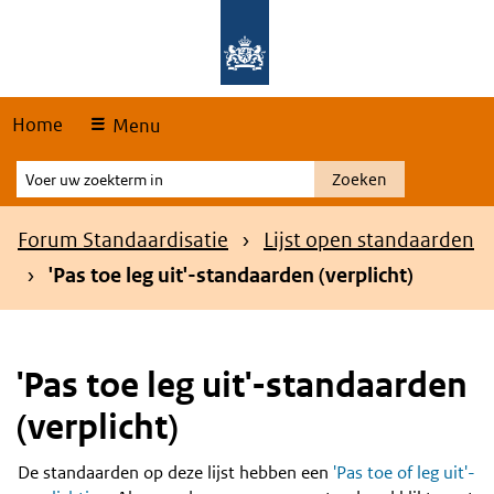
Skip
Overslaan en naar de hoofdnavigatie gaan
Overslaan en naar de inhoud gaan
links
Home
Menu
Voer
Zoeken
uw
zoekterm
Kruimelpad
Forum Standaardisatie
Lijst open standaarden
in
'Pas toe leg uit'-standaarden (verplicht)
'Pas toe leg uit'-standaarden
(verplicht)
De standaarden op deze lijst hebben een
'Pas toe of leg uit'-