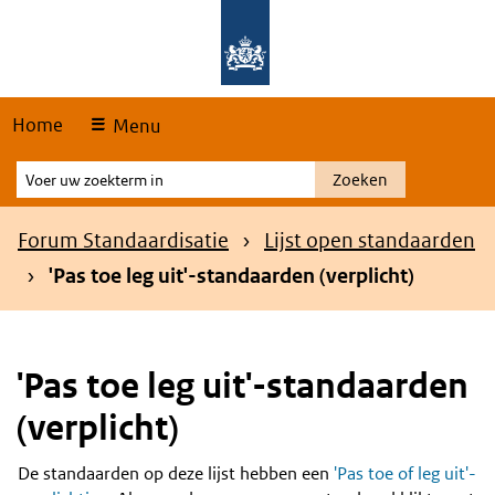
Skip
Overslaan en naar de hoofdnavigatie gaan
Overslaan en naar de inhoud gaan
links
Home
Menu
Voer
Zoeken
uw
zoekterm
Kruimelpad
Forum Standaardisatie
Lijst open standaarden
in
'Pas toe leg uit'-standaarden (verplicht)
'Pas toe leg uit'-standaarden
(verplicht)
De standaarden op deze lijst hebben een
'Pas toe of leg uit'-