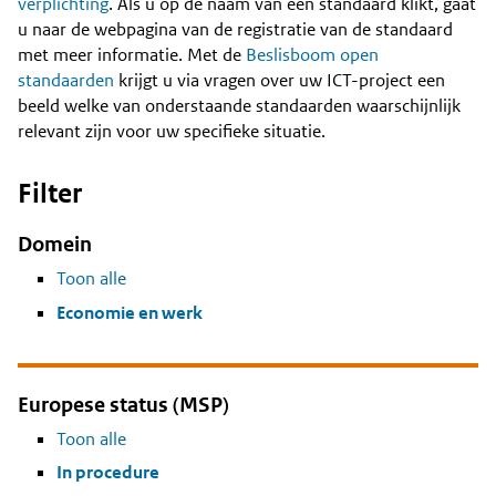
Content
verplichting
. Als u op de naam van een standaard klikt, gaat
u naar de webpagina van de registratie van de standaard
met meer informatie. Met de
Beslisboom open
standaarden
krijgt u via vragen over uw ICT-project een
beeld welke van onderstaande standaarden waarschijnlijk
relevant zijn voor uw specifieke situatie.
Filter
Domein
Toon alle
Economie en werk
Europese status (MSP)
Toon alle
In procedure