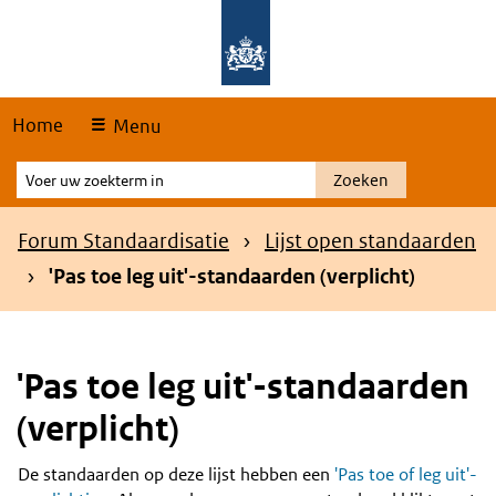
Skip
Overslaan en naar de hoofdnavigatie gaan
Overslaan en naar de inhoud gaan
links
Home
Menu
Voer
Zoeken
uw
zoekterm
Kruimelpad
Forum Standaardisatie
Lijst open standaarden
in
'Pas toe leg uit'-standaarden (verplicht)
'Pas toe leg uit'-standaarden
(verplicht)
De standaarden op deze lijst hebben een
'Pas toe of leg uit'-