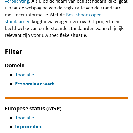
Content
verplichting
. Als u op de naam van een standaard klikt, gaat
u naar de webpagina van de registratie van de standaard
met meer informatie. Met de
Beslisboom open
standaarden
krijgt u via vragen over uw ICT-project een
beeld welke van onderstaande standaarden waarschijnlijk
relevant zijn voor uw specifieke situatie.
Filter
Domein
Toon alle
Economie en werk
Europese status (MSP)
Toon alle
In procedure