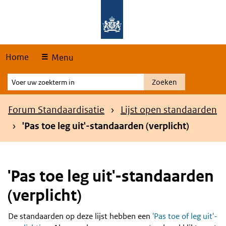
Skip
Overslaan en naar de hoofdnavigatie gaan
Overslaan en naar de inhoud gaan
links
Home
Menu
Voer
Zoeken
uw
zoekterm
Kruimelpad
Forum Standaardisatie
Lijst open standaarden
in
'Pas toe leg uit'-standaarden (verplicht)
'Pas toe leg uit'-standaarden
(verplicht)
De standaarden op deze lijst hebben een
'Pas toe of leg uit'-