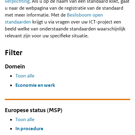
Content
verplichting
. Als u op de naam van een standaard klikt, gaat
u naar de webpagina van de registratie van de standaard
met meer informatie. Met de
Beslisboom open
standaarden
krijgt u via vragen over uw ICT-project een
beeld welke van onderstaande standaarden waarschijnlijk
relevant zijn voor uw specifieke situatie.
Filter
Domein
Toon alle
Economie en werk
Europese status (MSP)
Toon alle
In procedure