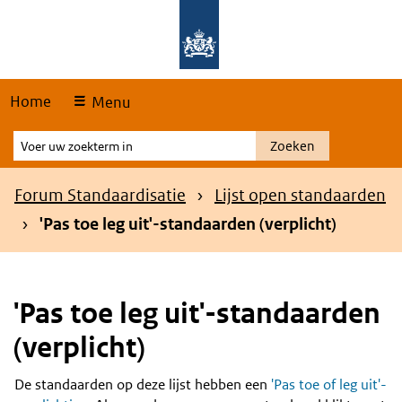
Skip
Overslaan en naar de hoofdnavigatie gaan
Overslaan en naar de inhoud gaan
links
Home
Menu
Voer
Zoeken
uw
zoekterm
Kruimelpad
Forum Standaardisatie
Lijst open standaarden
in
'Pas toe leg uit'-standaarden (verplicht)
'Pas toe leg uit'-standaarden
(verplicht)
De standaarden op deze lijst hebben een
'Pas toe of leg uit'-