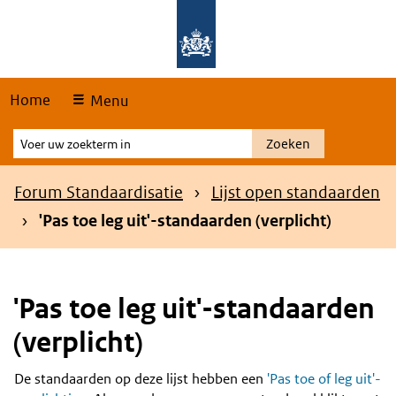
Skip
Overslaan en naar de hoofdnavigatie gaan
Overslaan en naar de inhoud gaan
links
Home
Menu
Voer
Zoeken
uw
zoekterm
Kruimelpad
Forum Standaardisatie
Lijst open standaarden
in
'Pas toe leg uit'-standaarden (verplicht)
'Pas toe leg uit'-standaarden
(verplicht)
De standaarden op deze lijst hebben een
'Pas toe of leg uit'-