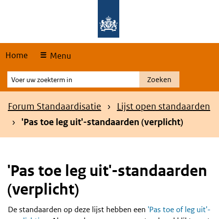
Skip
Overslaan en naar de hoofdnavigatie gaan
Overslaan en naar de inhoud gaan
links
Home
Menu
Voer
Zoeken
uw
zoekterm
Kruimelpad
Forum Standaardisatie
Lijst open standaarden
in
'Pas toe leg uit'-standaarden (verplicht)
'Pas toe leg uit'-standaarden
(verplicht)
De standaarden op deze lijst hebben een
'Pas toe of leg uit'-