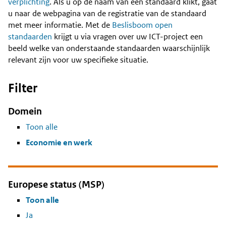
Content
verplichting
. Als u op de naam van een standaard klikt, gaat
u naar de webpagina van de registratie van de standaard
met meer informatie. Met de
Beslisboom open
standaarden
krijgt u via vragen over uw ICT-project een
beeld welke van onderstaande standaarden waarschijnlijk
relevant zijn voor uw specifieke situatie.
Filter
Domein
Toon alle
Economie en werk
Europese status (MSP)
Toon alle
Ja