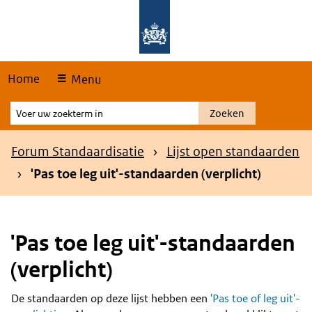
Skip
Overslaan en naar de hoofdnavigatie gaan
Overslaan en naar de inhoud gaan
links
Home
Menu
Voer
Zoeken
uw
zoekterm
Kruimelpad
Forum Standaardisatie
Lijst open standaarden
in
'Pas toe leg uit'-standaarden (verplicht)
'Pas toe leg uit'-standaarden
(verplicht)
De standaarden op deze lijst hebben een
'Pas toe of leg uit'-