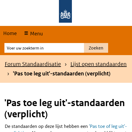
Skip
Overslaan en naar de hoofdnavigatie gaan
Overslaan en naar de inhoud gaan
links
Home
Menu
Voer
Zoeken
uw
zoekterm
Kruimelpad
Forum Standaardisatie
Lijst open standaarden
in
'Pas toe leg uit'-standaarden (verplicht)
'Pas toe leg uit'-standaarden
(verplicht)
De standaarden op deze lijst hebben een
'Pas toe of leg uit'-