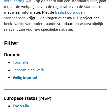
Content
verplichting
. Als u op de naam van een standaard klikt, gaat
u naar de webpagina van de registratie van de standaard
met meer informatie. Met de
Beslisboom open
standaarden
krijgt u via vragen over uw ICT-project een
beeld welke van onderstaande standaarden waarschijnlijk
relevant zijn voor uw specifieke situatie.
Filter
Domein
Toon alle
Economie en werk
Veilig internet
Europese status (MSP)
Toon alle