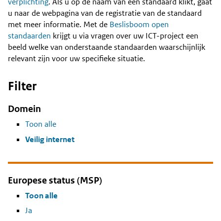
Content
verplichting
. Als u op de naam van een standaard klikt, gaat
u naar de webpagina van de registratie van de standaard
met meer informatie. Met de
Beslisboom open
standaarden
krijgt u via vragen over uw ICT-project een
beeld welke van onderstaande standaarden waarschijnlijk
relevant zijn voor uw specifieke situatie.
Filter
Domein
Toon alle
Veilig internet
Europese status (MSP)
Toon alle
Ja