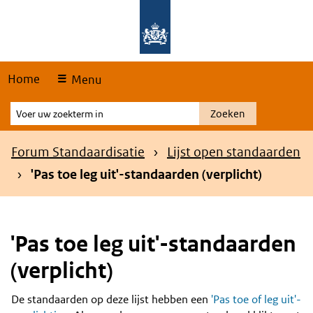
Skip
Overslaan en naar de hoofdnavigatie gaan
Overslaan en naar de inhoud gaan
links
Home
Menu
Voer
Zoeken
uw
zoekterm
Kruimelpad
Forum Standaardisatie
Lijst open standaarden
in
'Pas toe leg uit'-standaarden (verplicht)
'Pas toe leg uit'-standaarden
(verplicht)
De standaarden op deze lijst hebben een
'Pas toe of leg uit'-