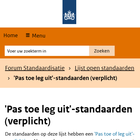
Skip
Overslaan en naar de hoofdnavigatie gaan
Overslaan en naar de inhoud gaan
links
Home
Menu
Voer
Zoeken
uw
zoekterm
Kruimelpad
Forum Standaardisatie
Lijst open standaarden
in
'Pas toe leg uit'-standaarden (verplicht)
'Pas toe leg uit'-standaarden
(verplicht)
De standaarden op deze lijst hebben een
'Pas toe of leg uit'-