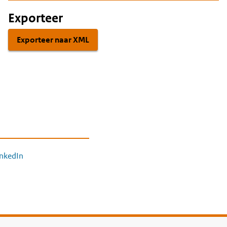
Exporteer
Exporteer naar XML
inkedIn