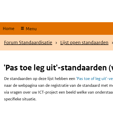
Skip
links
Home
Menu
Kruimelpad
Forum Standaardisatie
Lijst open standaarden
'Pas toe leg uit'-standaarden (
De standaarden op deze lijst hebben een
'Pas toe of leg uit'-v
Content
naar de webpagina van de registratie van de standaard met m
via vragen over uw ICT-project een beeld welke van onderstaa
specifieke situatie.