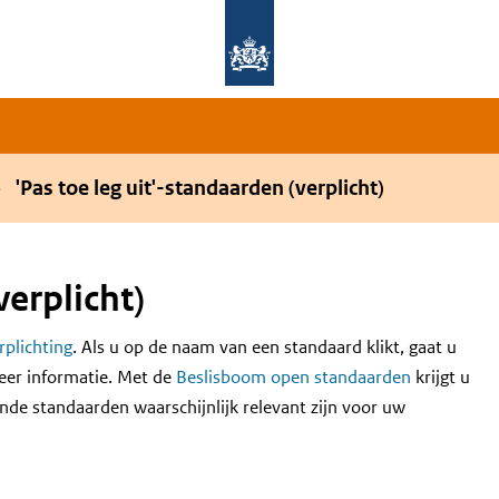
Overslaan en naar de hoofdnavigatie gaan
Overslaan en naar de inhoud gaan
'Pas toe leg uit'-standaarden (verplicht)
verplicht)
erplichting
. Als u op de naam van een standaard klikt, gaat u
eer informatie. Met de
Beslisboom open standaarden
krijgt u
nde standaarden waarschijnlijk relevant zijn voor uw