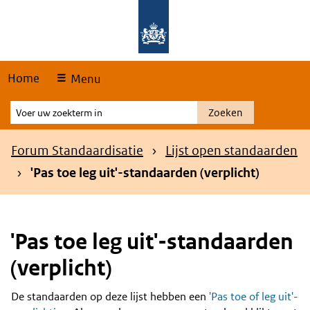
Skip
Overslaan en naar de hoofdnavigatie gaan
Overslaan en naar de inhoud gaan
links
Home
Menu
Voer
Zoeken
uw
zoekterm
Kruimelpad
Forum Standaardisatie
Lijst open standaarden
in
'Pas toe leg uit'-standaarden (verplicht)
'Pas toe leg uit'-standaarden
(verplicht)
De standaarden op deze lijst hebben een
'Pas toe of leg uit'-