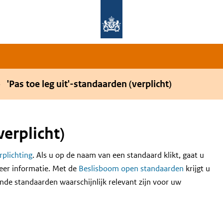
Overslaan en naar de hoofdnavigatie gaan
Overslaan en naar de inhoud gaan
'Pas toe leg uit'-standaarden (verplicht)
verplicht)
erplichting
. Als u op de naam van een standaard klikt, gaat u
eer informatie. Met de
Beslisboom open standaarden
krijgt u
nde standaarden waarschijnlijk relevant zijn voor uw