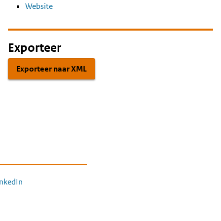
Website
Exporteer
Exporteer naar XML
inkedIn