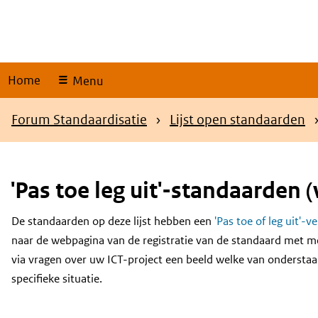
Skip
links
Home
Menu
Kruimelpad
Forum Standaardisatie
Lijst open standaarden
'Pas toe leg uit'-standaarden (
De standaarden op deze lijst hebben een
'Pas toe of leg uit'-v
Content
naar de webpagina van de registratie van de standaard met m
via vragen over uw ICT-project een beeld welke van onderstaa
specifieke situatie.