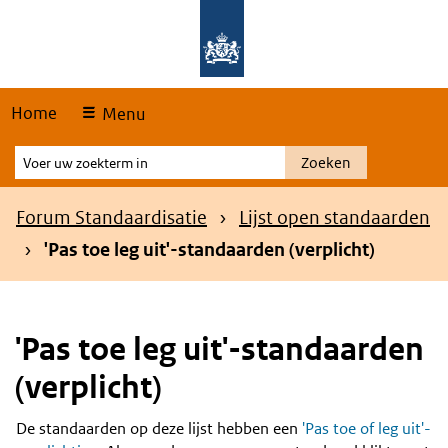
Skip
Overslaan en naar de hoofdnavigatie gaan
Overslaan en naar de inhoud gaan
links
Home
Menu
Voer
Zoeken
uw
zoekterm
Kruimelpad
Forum Standaardisatie
Lijst open standaarden
in
'Pas toe leg uit'-standaarden (verplicht)
'Pas toe leg uit'-standaarden
(verplicht)
De standaarden op deze lijst hebben een
'Pas toe of leg uit'-